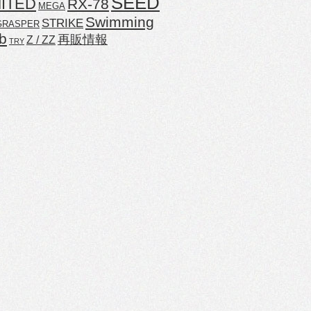
SEED
MITED
RX-78
MEGA
Swimming
STRIKE
GRASPER
b
再販情報
Z / ZZ
TRY