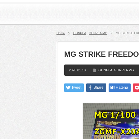
Home
GUNPLA
,
GUNPLA MG
MG STRIKE F
MG STRIKE FREE
2020.01.10
GUNPLA
GUNPLA MG
Tweet
Share
Hatena