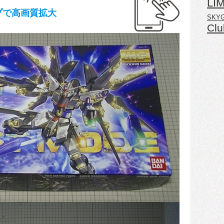
LI
プで高画質拡大
SKY
Clu