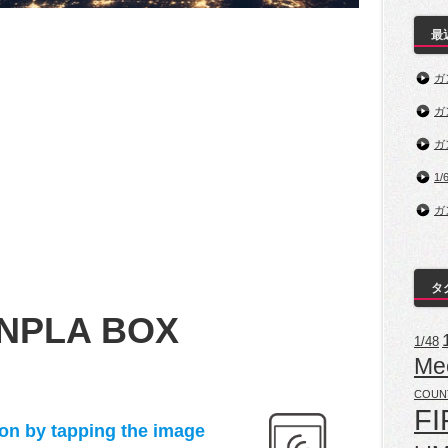
最
ガ
ガ
ガ
1/
ガ
タ
NPLA BOX
1/48
Me
COUN
FI
ion by tapping the image