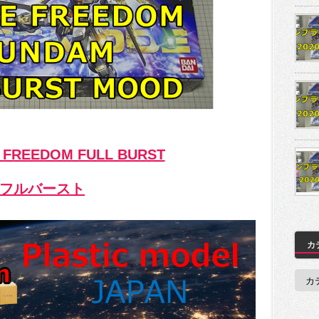
 FREEDOM FULL BURST
フルバースト
カ
カ
テ
ゴ
リ
ー