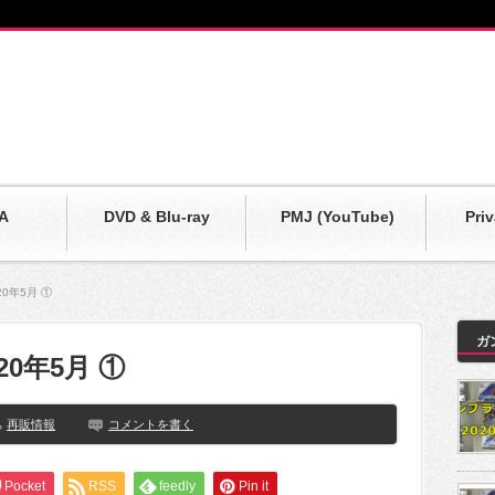
A
DVD & Blu-ray
PMJ (YouTube)
Pri
0年5月 ①
ガ
20年5月 ①
再販情報
コメントを書く
Pocket
RSS
feedly
Pin it