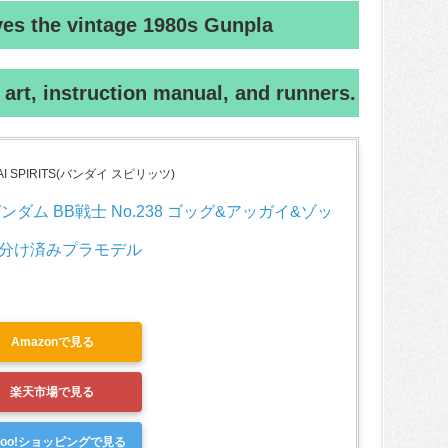
ves the vintage 1980s Gunpla
art, instruction manual, and runners.
AI SPIRITS(バンダイ スピリッツ)
ンダム BB戦士 No.238 ゴッグ&アッガイ&ゾッ
色分け済みプラモデル
Amazonで見る
楽天市場で見る
hoo!ショッピングで見る