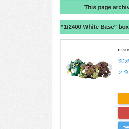
This page archi
“1/2400 White Base” box 
BAND
SDガ
ク 
-
Ya