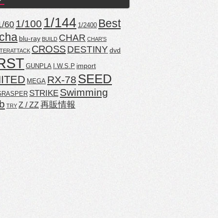
1/144
Best
1/100
1/60
1/2400
cha
CHAR
blu-ray
BUILD
CHAR'S
CROSS
DESTINY
dvd
TERATTACK
RST
import
GUNPLA
I.W.S.P
SEED
MITED
RX-78
MEGA
Swimming
STRIKE
GRASPER
b
再販情報
Z / ZZ
TRY