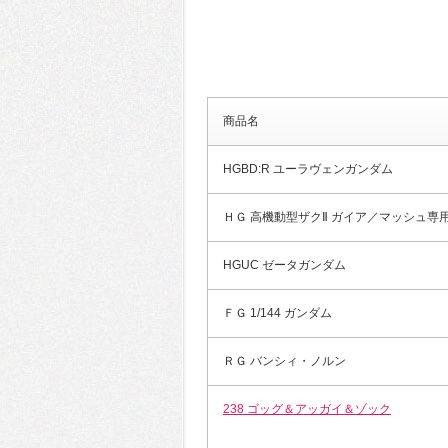
商品名
HGBD:R ユーラヴェンガンダム
ＨＧ 高機動型ザクⅡ ガイア／マッシュ専
HGUC ゼータガンダム
ＦＧ 1/144 ガンダム
ＲＧ バンシィ・ノルン
238 ゴッグ＆アッガイ＆ゾック