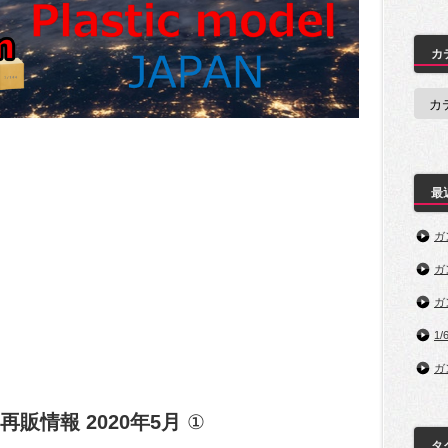
カ
カ
テ
ゴ
リ
ー
最
ガ
ガ
ガ
1/
ガ
再販情報 2020年5月
①
タ