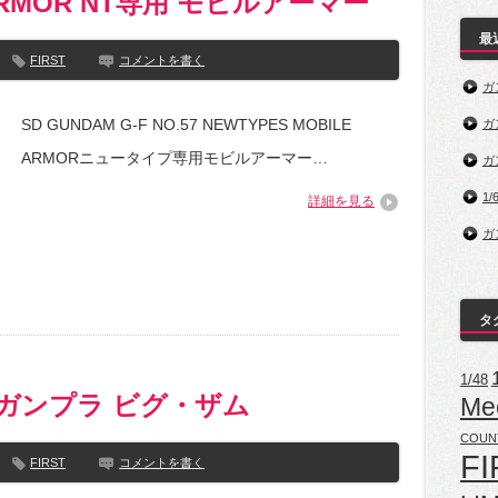
E ARMOR NT専用 モビルアーマー
最
FIRST
コメントを書く
ガ
SD GUNDAM G-F NO.57 NEWTYPES MOBILE
ガ
ARMORニュータイプ専用モビルアーマー…
ガ
1/
詳細を見る
ガ
タ
1/48
ZAM ガンプラ ビグ・ザム
Me
COUN
FI
FIRST
コメントを書く