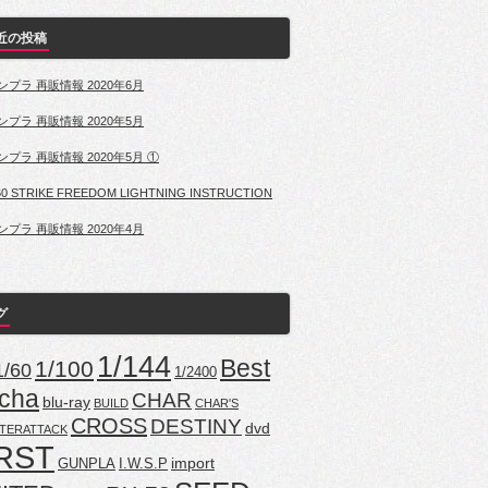
近の投稿
ンプラ 再販情報 2020年6月
ンプラ 再販情報 2020年5月
ンプラ 再販情報 2020年5月 ①
60 STRIKE FREEDOM LIGHTNING INSTRUCTION
ンプラ 再販情報 2020年4月
グ
1/144
Best
1/100
1/60
1/2400
cha
CHAR
blu-ray
BUILD
CHAR'S
CROSS
DESTINY
dvd
TERATTACK
RST
import
GUNPLA
I.W.S.P