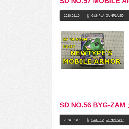
SD NO.57 MOBIL
2020.02.10
GUNPLA
GUNPLA SD
SD NO.56 BYG-
2020.02.09
GUNPLA
GUNPLA SD