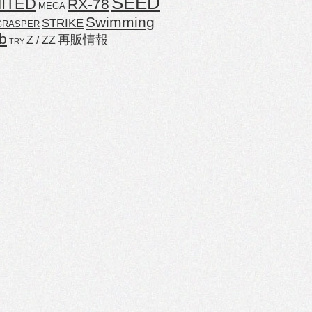
SEED
MITED
RX-78
MEGA
Swimming
STRIKE
GRASPER
b
再販情報
Z / ZZ
TRY