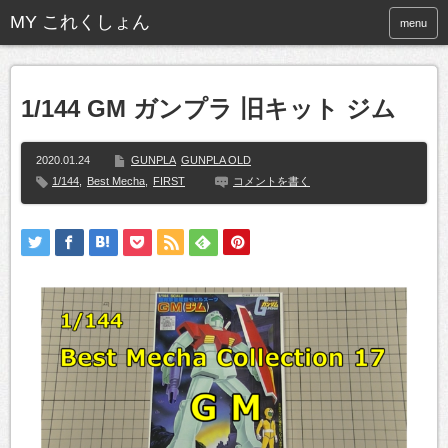
menu
1/144 GM ガンプラ 旧キット ジム
2020.01.24
GUNPLA
GUNPLA OLD
1/144
,
Best Mecha
,
FIRST
コメントを書く